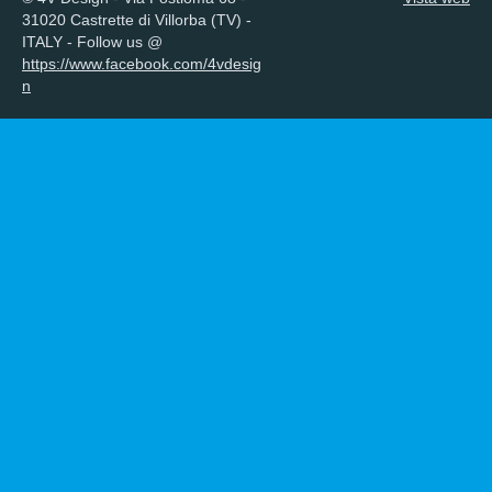
31020 Castrette di Villorba (TV) -
ITALY - Follow us @
https://www.facebook.com/4vdesig
n