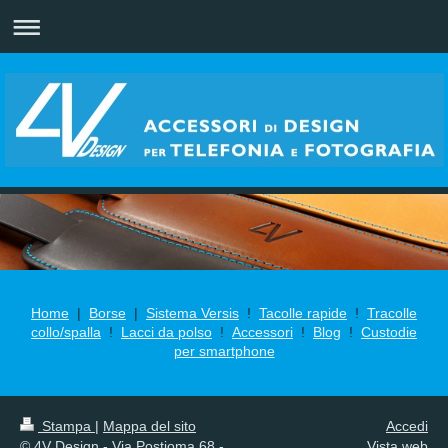
Home
|
Borse
|
Sistema Versis
!
Tacolle rapide
!
Tracolle
collo/spalla
!
Lacci da polso
!
Accessori
!
Blog
!
Custodie
per smartphone
Stampa
|
Mappa del sito
Accedi
© 4V Design - Via Postioma 68 -
Vista web