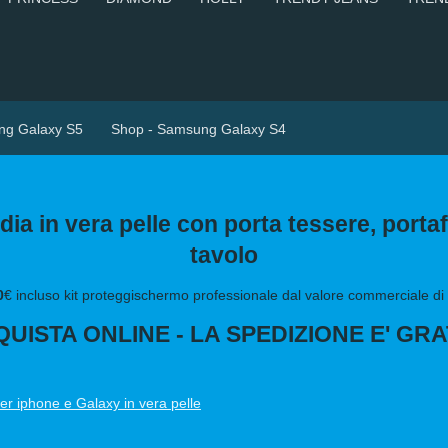
ng Galaxy S5
Shop - Samsung Galaxy S4
a in vera pelle con porta tessere, porta
tavolo
0
€ incluso kit proteggischermo professionale dal valore commerciale di
UISTA ONLINE - LA SPEDIZIONE E' GRA