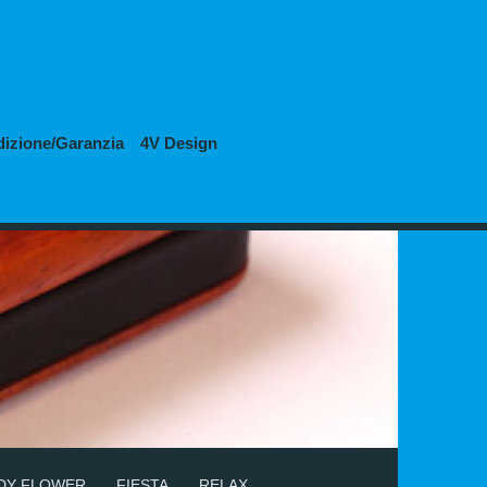
dizione/Garanzia
4V Design
DY FLOWER
FIESTA
RELAX