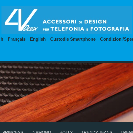
ch
Français
English
Custodie Smartphone
Condizioni/Spe
PRINCESS
DIAMOND
HOLLY
TRENDY JEANS
TREN