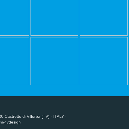
 Castrette di Villorba (TV) - ITALY -
om/4vdesign