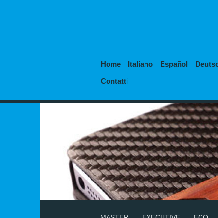
Home
Italiano
Español
Deuts
Contatti
MASTER
EXECUTIVE
ECO