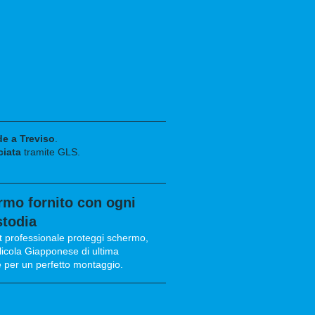
de a Treviso
.
ciata
tramite GLS
.
rmo fornito con ogni
stodia
t professionale proteggi schermo,
llicola Giapponese di ultima
te per un perfetto montaggio.