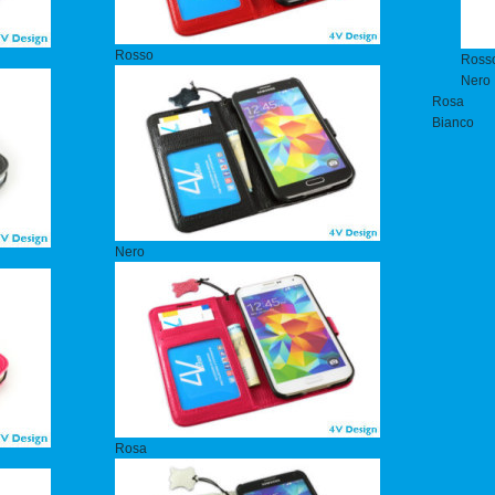
Rosso
Ross
Nero
Rosa
Bianco
Nero
Rosa