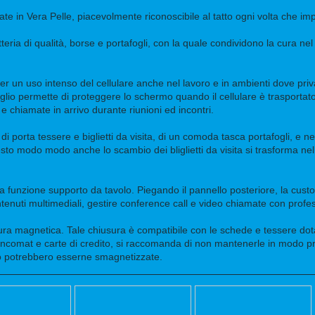
 in Vera Pelle, piacevolmente riconoscibile al tatto ogni volta che imp
tteria di qualità, borse e portafogli, con la quale condividono la cura ne
per un uso intenso del cellulare anche nel lavoro e in ambienti dove pr
oglio permette di proteggere lo schermo quando il cellulare è trasportato
chiamate in arrivo durante riunioni ed incontri.
porta tessere e biglietti da visita, di un comoda tasca portafogli, e n
esto modo modo anche lo scambio dei bliglietti da visita si trasforma nel
 la funzione supporto da tavolo. Piegando il pannello posteriore, la custo
tenuti multimediali, gestire conference call e video chiamate con profes
sura magnetica. Tale chiusura è compatibile con le schede e tessere dota
comat e carte di credito, si raccomanda di non mantenerle in modo pro
to potrebbero esserne smagnetizzate.