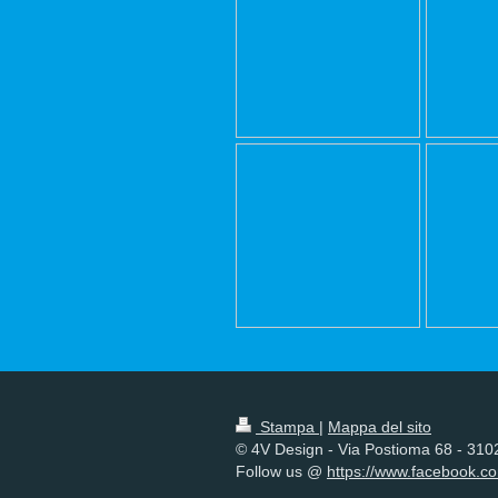
Stampa
|
Mappa del sito
© 4V Design - Via Postioma 68 - 31020
Follow us @
https://www.facebook.c