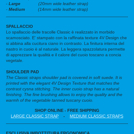
-
Large
(20mm wide leather strap)
-
Medium
(14mm wide leather strap)
SPALLACCIO
Lo spallaccio delle tracolle Classic è realizzato in morbido
scamosciato. E' stampato con la raffinata texture 4V Design che
si abbina alla cucitura ciano in contrasto. La finitura interna del
nastro in cuoio è al naturale. La leggera spazzolatura permette
di apprezzare la qualità e il calore del cuoio toscano a concia
vegetale.
SHOULDER PAD
The Classic straps shoulder pad is covered in soft suede. It is
printed with the elegant 4V Design Texture that matches the
contrast cysna stitching. The inner cuoio strap has a natural
finishing. The fine brushing allows to enjoy the quality and the
warmh of the vegetable tanned tuscany cuoio.
SHOP ONLINE - FREE SHIPPING
LARGE CLASSIC STRAP
-
MEDIUM CLASSIC STRAPS
ESCLUSIVA IMBOTTITURA ERGONOMICA