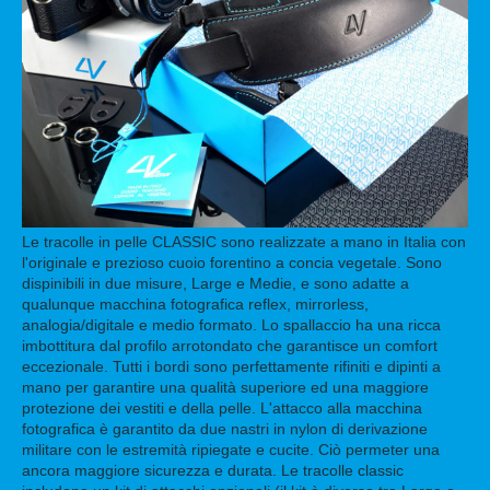
Le tracolle in pelle CLASSIC sono realizzate a mano in Italia con
l'originale e prezioso cuoio forentino a concia vegetale. Sono
dispinibili in due misure, Large e Medie, e sono adatte a
qualunque macchina fotografica reflex, mirrorless,
analogia/digitale e medio formato. Lo spallaccio ha una ricca
imbottitura dal profilo arrotondato che garantisce un comfort
eccezionale. Tutti i bordi sono perfettamente rifiniti e dipinti a
mano per garantire una qualità superiore ed una maggiore
protezione dei vestiti e della pelle.
L'attacco alla macchina
fotografica è garantito da due nastri in nylon di derivazione
militare con le estremità ripiegate e cucite. Ciò permeter una
ancora maggiore sicurezza e durata. Le tracolle classic