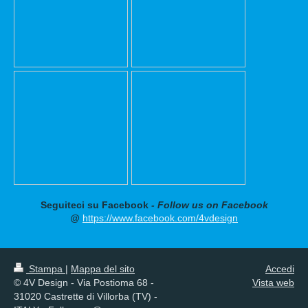
Seguiteci su Facebook
- Follow us on Facebook
@
https://www.facebook.com/4vdesign
Stampa
|
Mappa del sito
Accedi
© 4V Design - Via Postioma 68 -
Vista web
31020 Castrette di Villorba (TV) -