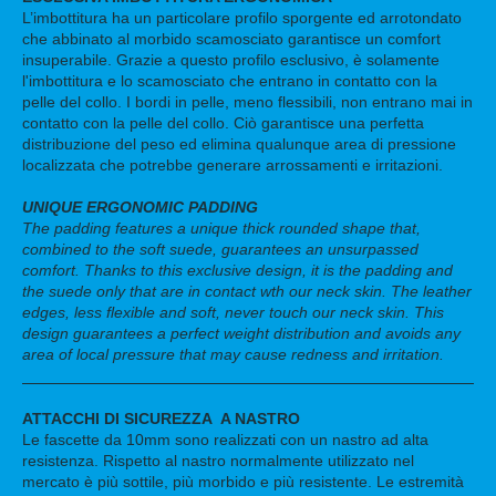
L’imbottitura ha un particolare profilo sporgente ed arrotondato
che abbinato al morbido scamosciato garantisce un comfort
insuperabile. Grazie a questo profilo esclusivo, è solamente
l'imbottitura e lo scamosciato che entrano in contatto con la
pelle del collo. I bordi in pelle, meno flessibili, non entrano mai in
contatto con la pelle del collo. Ciò garantisce una perfetta
distribuzione del peso ed elimina qualunque area di pressione
localizzata che potrebbe generare arrossamenti e irritazioni.
UNIQUE ERGONOMIC PADDING
The padding features a unique thick rounded shape that,
combined to the soft suede, guarantees an unsurpassed
comfort. Thanks to this exclusive design, it is the padding and
the suede only that are in contact wth our neck skin. The leather
edges, less flexible and soft, never touch our neck skin. This
design guarantees a perfect weight distribution and avoids any
area of local pressure that may cause redness and irritation.
ATTACCHI DI SICUREZZA A NASTRO
Le fascette da 10mm sono realizzati con un nastro ad alta
resistenza. Rispetto al nastro normalmente utilizzato nel
mercato è più sottile, più morbido e più resistente. Le estremità