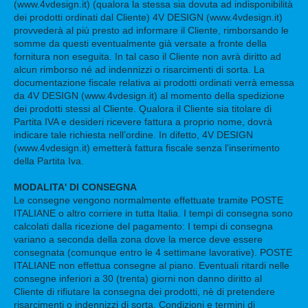
(www.4vdesign.it) (qualora la stessa sia dovuta ad indisponibilità
dei prodotti ordinati dal Cliente) 4V DESIGN (www.4vdesign.it)
provvederà al più presto ad informare il Cliente, rimborsando le
somme da questi eventualmente già versate a fronte della
fornitura non eseguita. In tal caso il Cliente non avrà diritto ad
alcun rimborso né ad indennizzi o risarcimenti di sorta. La
documentazione fiscale relativa ai prodotti ordinati verrà emessa
da 4V DESIGN (www.4vdesign.it) al momento della spedizione
dei prodotti stessi al Cliente. Qualora il Cliente sia titolare di
Partita IVA e desideri ricevere fattura a proprio nome, dovrà
indicare tale richiesta nell’ordine. In difetto, 4V DESIGN
(www.4vdesign.it) emetterà fattura fiscale senza l'inserimento
della Partita Iva.
MODALITA' DI CONSEGNA
Le consegne vengono normalmente effettuate tramite POSTE
ITALIANE o altro corriere in tutta Italia. I tempi di consegna sono
calcolati dalla ricezione del pagamento: I tempi di consegna
variano a seconda della zona dove la merce deve essere
consegnata (comunque entro le 4 settimane lavorative). POSTE
ITALIANE non effettua consegne al piano. Eventuali ritardi nelle
consegne inferiori a 30 (trenta) giorni non danno diritto al
Cliente di rifiutare la consegna dei prodotti, nè di pretendere
risarcimenti o indennizzi di sorta. Condizioni e termini di