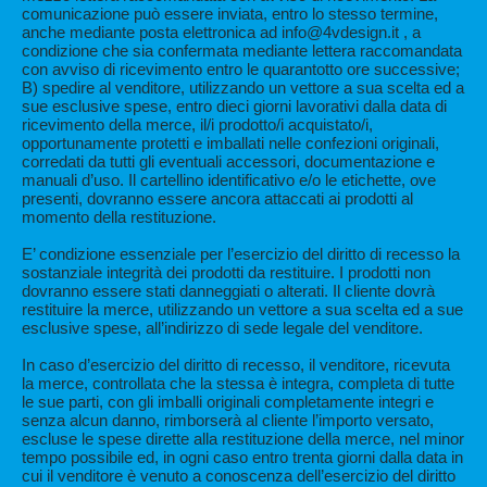
comunicazione può essere inviata, entro lo stesso termine,
anche mediante posta elettronica ad info@4vdesign.it , a
condizione che sia confermata mediante lettera raccomandata
con avviso di ricevimento entro le quarantotto ore successive;
B) spedire al venditore, utilizzando un vettore a sua scelta ed a
sue esclusive spese, entro dieci giorni lavorativi dalla data di
ricevimento della merce, il/i prodotto/i acquistato/i,
opportunamente protetti e imballati nelle confezioni originali,
corredati da tutti gli eventuali accessori, documentazione e
manuali d’uso. Il cartellino identificativo e/o le etichette, ove
presenti, dovranno essere ancora attaccati ai prodotti al
momento della restituzione.
E’ condizione essenziale per l’esercizio del diritto di recesso la
sostanziale integrità dei prodotti da restituire. I prodotti non
dovranno essere stati danneggiati o alterati. Il cliente dovrà
restituire la merce, utilizzando un vettore a sua scelta ed a sue
esclusive spese, all’indirizzo di sede legale del venditore.
In caso d’esercizio del diritto di recesso, il venditore, ricevuta
la merce, controllata che la stessa è integra, completa di tutte
le sue parti, con gli imballi originali completamente integri e
senza alcun danno, rimborserà al cliente l’importo versato,
escluse le spese dirette alla restituzione della merce, nel minor
tempo possibile ed, in ogni caso entro trenta giorni dalla data in
cui il venditore è venuto a conoscenza dell’esercizio del diritto