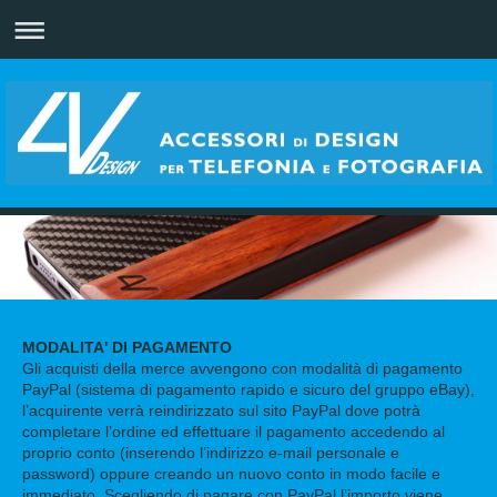
MODALITA' DI PAGAMENTO
Gli acquisti della merce avvengono con modalità di pagamento
PayPal (sistema di pagamento rapido e sicuro del gruppo eBay),
l’acquirente verrà reindirizzato sul sito PayPal dove potrà
completare l’ordine ed effettuare il pagamento accedendo al
proprio conto (inserendo l’indirizzo e-mail personale e
password) oppure creando un nuovo conto in modo facile e
immediato. Scegliendo di pagare con PayPal l’importo viene