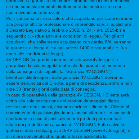
garanzia. La garanzia non copre i prodotti con il nostro marchio
se non sono stati venduti direttamente dal nostro sito o dai
nostri rivenditori autorizzati.
Per i consumatori, cioè coloro che acquistano per scopi estranei
alla propria attività professionale o imprenditoriale, si applicherà
il Decreto Legislativo 2 febbraio 2002, n. 24. - art. 1519-bis e
seguenti c.c. - (due anni alle condizioni di legge). Per gli altri
acquirenti, che solitamente acquistano con partita IVA, varranno
le garanzie di legge di cui agli articoli 1490 e seguenti c.c. (un
anno alle condizioni di legge).
4V DESIGN (su prodotti inerenti al sito www.4vdesign.it )
garantisce la sola integrità materiale dei prodotti al momento
della consegna (di seguito, la “Garanzia 4V DESIGN”).
Eventuali difetti coperti dalla garanzia 4V DESIGN dovranno
essere denunciati dal Cliente, a pena di decadenza, entro e non
oltre 30 (trenta) giorni dalla data di consegna.
In caso di operatività della garanzia 4V DESIGN, il Cliente avrà
diritto alla sola sostituzione dei prodotti danneggiati dietro
restituzione degli stessi, essendo escluso il diritto del Cliente al
risarcimento di qualsivoglia danno, anche ulteriore. Le spese di
spedizione in caso di sostituzione dei prodotti per eventuali
difetti dei prodotti sono a carico di 4V DESIGN Fatte salve le
ipotesi di dolo o colpa grave di 4V DESIGN (www.4vdesign.it), è
sin d’ora convenuto che, qualora fosse accertata la