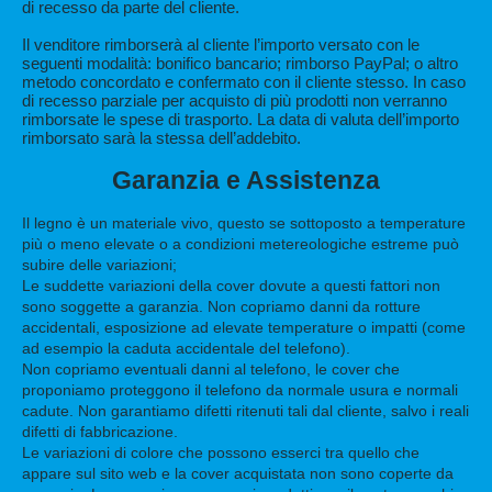
di recesso da parte del cliente.
Il venditore rimborserà al cliente l’importo versato con le
seguenti modalità: bonifico bancario; rimborso PayPal; o altro
metodo concordato e confermato con il cliente stesso. In caso
di recesso parziale per acquisto di più prodotti non verranno
rimborsate le spese di trasporto. La data di valuta dell’importo
rimborsato sarà la stessa dell’addebito.
Garanzia e Assistenza
Il legno è un materiale vivo, questo se sottoposto a temperature
più o meno elevate o a condizioni metereologiche estreme può
subire delle variazioni;
Le suddette variazioni della cover dovute a questi fattori non
sono soggette a garanzia. Non copriamo danni da rotture
accidentali, esposizione ad elevate temperature o impatti (come
ad esempio la caduta accidentale del telefono).
Non copriamo eventuali danni al telefono, le cover che
proponiamo proteggono il telefono da normale usura e normali
cadute. Non garantiamo difetti ritenuti tali dal cliente, salvo i reali
difetti di fabbricazione.
Le variazioni di colore che possono esserci tra quello che
appare sul sito web e la cover acquistata non sono coperte da